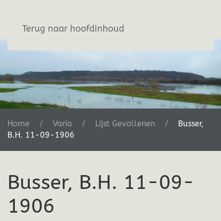
Stichting De Greb
Terug naar hoofdinhoud
Home
Varia
Lijst Gevallenen
Busser,
B.H. 11-09-1906
Busser, B.H. 11-09-
1906