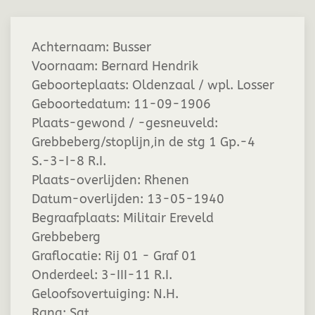
Achternaam:
Busser
Voornaam:
Bernard Hendrik
Geboorteplaats:
Oldenzaal / wpl. Losser
Geboortedatum:
11-09-1906
Plaats-gewond / -gesneuveld:
Grebbeberg/stoplijn,in de stg 1 Gp.-4
S.-3-I-8 R.I.
Plaats-overlijden:
Rhenen
Datum-overlijden:
13-05-1940
Begraafplaats:
Militair Ereveld
Grebbeberg
Graflocatie:
Rij 01 - Graf 01
Onderdeel:
3-III-11 R.I.
Geloofsovertuiging:
N.H.
Rang:
Sgt.