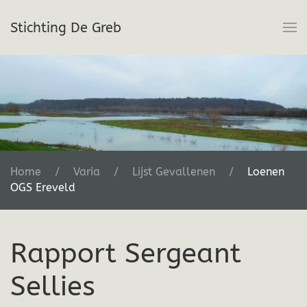
Stichting De Greb
Terug naar hoofdinhoud
Home
Varia
Lijst Gevallenen
Loenen
OGS Ereveld
Rapport Sergeant
Sellies