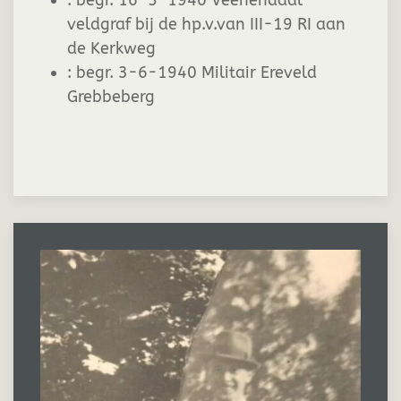
:
begr. 16-5-1940 Veenendaal
veldgraf bij de hp.v.van III-19 RI aan
de Kerkweg
:
begr. 3-6-1940 Militair Ereveld
Grebbeberg