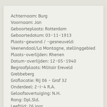
Achternaam:
Burg
Voornaam:
Jan
Geboorteplaats:
Rotterdam
Geboortedatum:
03-11-1913
Plaats-gewond / -gesneuveld:
Veenendaal/La Montagne, stellinggebied
Plaats-overlijden:
Rhenen
Datum-overlijden:
12-05-1940
Begraafplaats:
Militair Ereveld
Grebbeberg
Graflocatie:
Rij 06 - Graf 32
Onderdeel:
2-I-4 R.A.
Geloofsovertuiging:
N.H.
Rang:
Dpl.Sld.
Leeftijd:
26 jaar