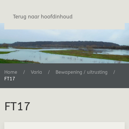
Stichting De Greb
Terug naar hoofdinhoud
Home
Varia
Bewapening / uitrusting
FT17
FT17