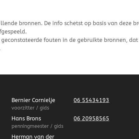
lende bronnen. De info schetst op basis van deze b
fgespeeld.
r geconstateerde fouten in de gebruikte bronnen, dat 
.
Bernier Cornielje
06 55434193
voorzitter / gids
Hans Brons
06 20958565
penningmeester / gids
Herman van der