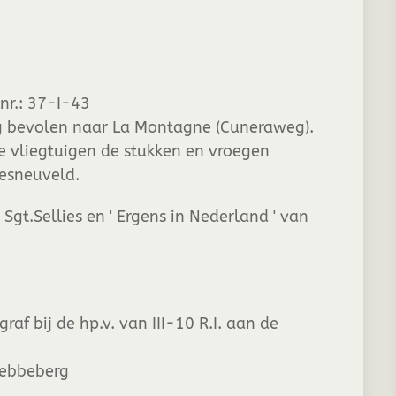
nr.: 37-I-43
ng bevolen naar La Montagne (Cuneraweg).
se vliegtuigen de stukken en vroegen
gesneuveld.
gt.Sellies en ' Ergens in Nederland ' van
f bij de hp.v. van III-10 R.I. aan de
rebbeberg