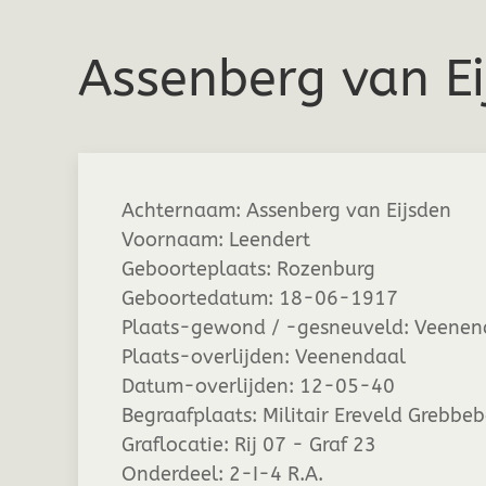
Assenberg van E
Achternaam:
Assenberg van Eijsden
Voornaam:
Leendert
Geboorteplaats:
Rozenburg
Geboortedatum:
18-06-1917
Plaats-gewond / -gesneuveld:
Veenend
Plaats-overlijden:
Veenendaal
Datum-overlijden:
12-05-40
Begraafplaats:
Militair Ereveld Grebbe
Graflocatie:
Rij 07 - Graf 23
Onderdeel:
2-I-4 R.A.