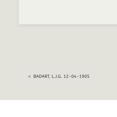
BADART, L.J.G. 12-04-1905