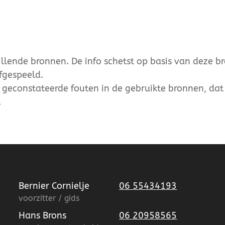
lende bronnen. De info schetst op basis van deze b
fgespeeld.
r geconstateerde fouten in de gebruikte bronnen, dat 
.
Bernier Cornielje
06 55434193
voorzitter / gids
Hans Brons
06 20958565