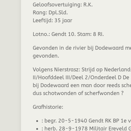
Geloofsovertuiging:
R.K.
Rang:
Dpl.Sld.
Leeftijd:
35 jaar
Lotno.: Gendt 10. Stam: 8 RI.
Gevonden in de rivier bij Dodewaard 
gevonden.
Volgens Nierstrasz: Strijd op Nederlan
II/Hoofddeel III/Deel 2/Onderdeel D De 
bij Dodewaard een man door reeds sc
dus schotwonden of scherfwonden ?
Grafhistorie:
:
begr. 20-5-1940 Gendt RK BP 1e vak
:
herb. 28-9-1978 Militair Ereveld 