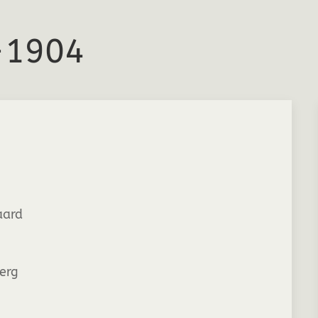
5-1904
ard
berg