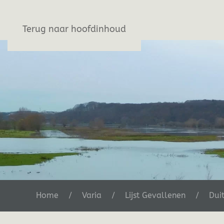
Stichting De Greb
Terug naar hoofdinhoud
Home
Varia
Lijst Gevallenen
Dui