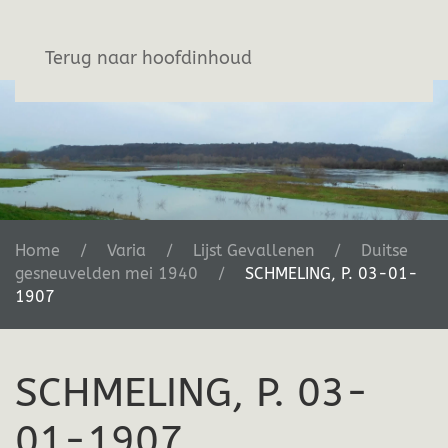
Stichting De Greb
Terug naar hoofdinhoud
Home
Varia
Lijst Gevallenen
Duitse
gesneuvelden mei 1940
SCHMELING, P. 03-01-
1907
SCHMELING, P. 03-
01-1907