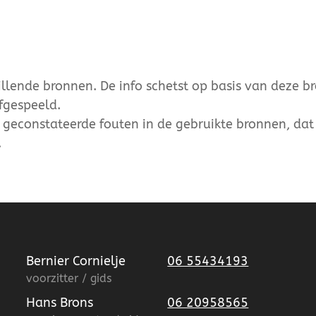
lende bronnen. De info schetst op basis van deze b
fgespeeld.
r geconstateerde fouten in de gebruikte bronnen, dat 
.
Bernier Cornielje
06 55434193
voorzitter / gids
Hans Brons
06 20958565