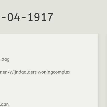
04-04-1917
Haag
inen/Wijndaalders woningcomplex
laan