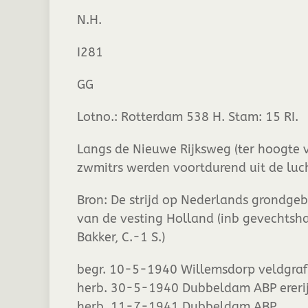
N.H.
I281
GG
Lotno.: Rotterdam 538 H. Stam: 15 RI.
Langs de Nieuwe Rijksweg (ter hoogte v
zwmitrs werden voortdurend uit de lu
Bron: De strijd op Nederlands grondgebi
van de vesting Holland (inb gevechtsha
Bakker, C.-1 S.)
begr. 10-5-1940 Willemsdorp veldgraf 
herb. 30-5-1940 Dubbeldam ABP ererij 
herb. 11-7-1941 Dubbeldam ABP.