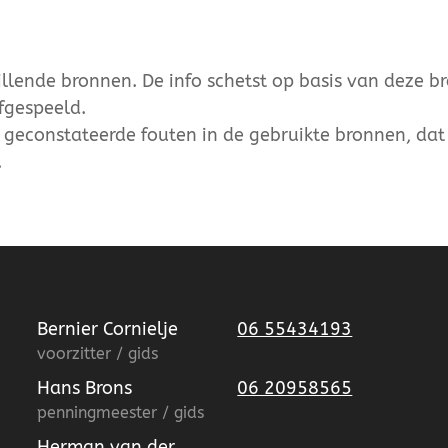
lende bronnen. De info schetst op basis van deze b
fgespeeld.
r geconstateerde fouten in de gebruikte bronnen, dat 
.
Bernier Cornielje
06 55434193
voorzitter / gids
Hans Brons
06 20958565
penningmeester / gids
Herman van der