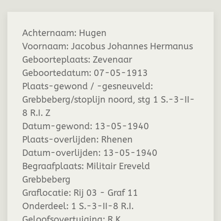
Achternaam:
Hugen
Voornaam:
Jacobus Johannes Hermanus
Geboorteplaats:
Zevenaar
Geboortedatum:
07-05-1913
Plaats-gewond / -gesneuveld:
Grebbeberg/stoplijn noord, stg 1 S.-3-II-
8 R.I. Z
Datum-gewond:
13-05-1940
Plaats-overlijden:
Rhenen
Datum-overlijden:
13-05-1940
Begraafplaats:
Militair Ereveld
Grebbeberg
Graflocatie:
Rij 03 - Graf 11
Onderdeel:
1 S.-3-II-8 R.I.
Geloofsovertuiging:
R.K.