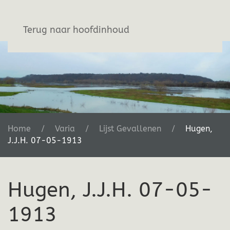
Stichting De Greb
Terug naar hoofdinhoud
Home
Varia
Lijst Gevallenen
Hugen,
J.J.H. 07-05-1913
Hugen, J.J.H. 07-05-
1913