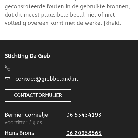
geconstateerde fouten in de gebruikte bronnen,
dat dit meest plausibele beeld niet of niet
volledig overeen komt met de werkelijkheid.
Stichting De Greb
contact@grebbeland.nl
CONTACTFORMULIER
Bernier Cornielje
06 55434193
voorzitter / gids
Hans Brons
06 20958565