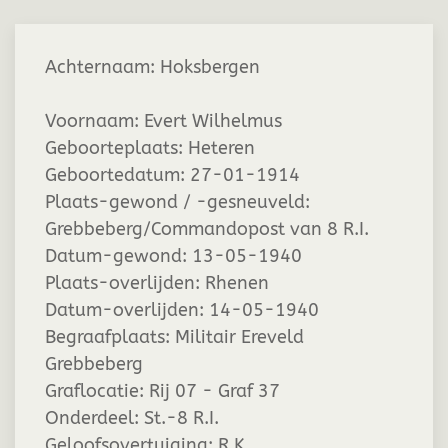
Achternaam:
Hoksbergen
Voornaam:
Evert Wilhelmus
Geboorteplaats:
Heteren
Geboortedatum:
27-01-1914
Plaats-gewond / -gesneuveld:
Grebbeberg/Commandopost van 8 R.I.
Datum-gewond:
13-05-1940
Plaats-overlijden:
Rhenen
Datum-overlijden:
14-05-1940
Begraafplaats:
Militair Ereveld
Grebbeberg
Graflocatie:
Rij 07 - Graf 37
Onderdeel:
St.-8 R.I.
Geloofsovertuiging:
R.K.