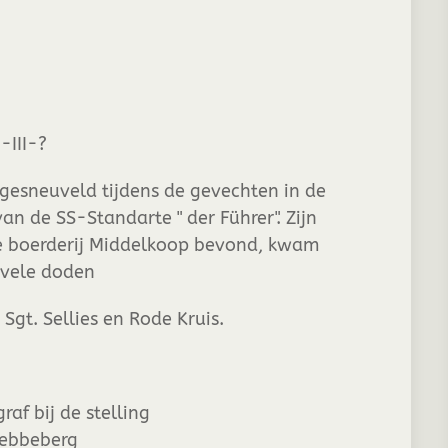
-III-?
gesneuveld tijdens de gevechten in de
n de SS-Standarte " der Führer". Zijn
 de boerderij Middelkoop bevond, kwam
n vele doden
gt. Sellies en Rode Kruis.
af bij de stelling
rebbeberg