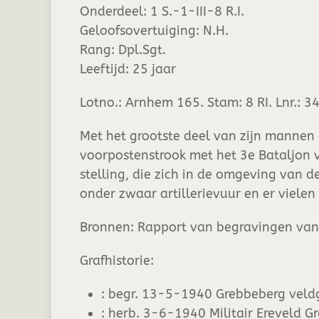
Onderdeel:
1 S.-1-III-8 R.I.
Geloofsovertuiging:
N.H.
Rang:
Dpl.Sgt.
Leeftijd:
25 jaar
Lotno.: Arnhem 165. Stam: 8 RI. Lnr.: 34
Met het grootste deel van zijn mannen 
voorpostenstrook met het 3e Bataljon va
stelling, die zich in de omgeving van
onder zwaar artillerievuur en er viele
Bronnen: Rapport van begravingen van S
Grafhistorie:
:
begr. 13-5-1940 Grebbeberg veldgr
:
herb. 3-6-1940 Militair Ereveld G