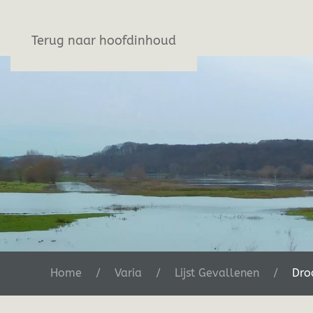
Stichting De Greb
Terug naar hoofdinhoud
Home
Varia
Lijst Gevallenen
Dro