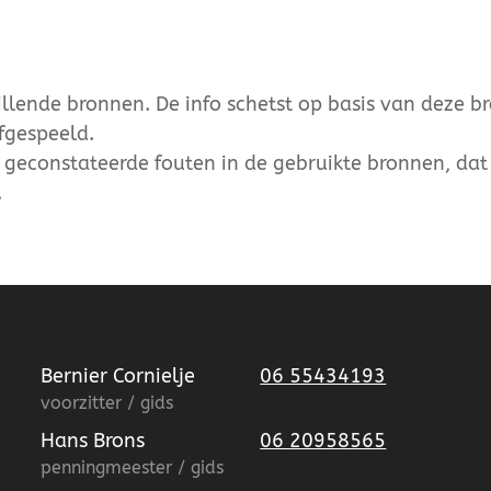
lende bronnen. De info schetst op basis van deze b
fgespeeld.
r geconstateerde fouten in de gebruikte bronnen, dat 
.
Bernier Cornielje
06 55434193
voorzitter / gids
Hans Brons
06 20958565
penningmeester / gids