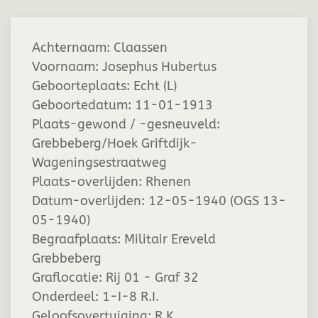
Achternaam:
Claassen
Voornaam:
Josephus Hubertus
Geboorteplaats:
Echt (L)
Geboortedatum:
11-01-1913
Plaats-gewond / -gesneuveld:
Grebbeberg/Hoek Griftdijk-
Wageningsestraatweg
Plaats-overlijden:
Rhenen
Datum-overlijden:
12-05-1940 (OGS 13-
05-1940)
Begraafplaats:
Militair Ereveld
Grebbeberg
Graflocatie:
Rij 01 - Graf 32
Onderdeel:
1-I-8 R.I.
Geloofsovertuiging:
R.K.