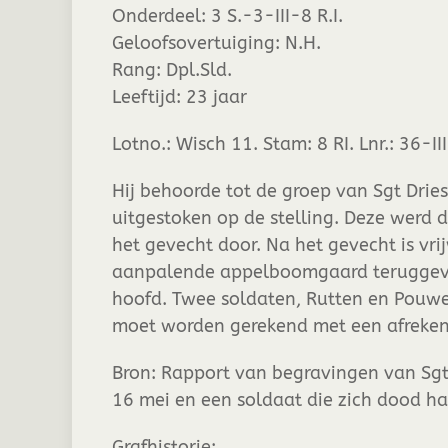
Onderdeel:
3 S.-3-III-8 R.I.
Geloofsovertuiging:
N.H.
Rang:
Dpl.Sld.
Leeftijd:
23 jaar
Lotno.: Wisch 11. Stam: 8 RI. Lnr.: 36-II
Hij behoorde tot de groep van Sgt Drie
uitgestoken op de stelling. Deze werd 
het gevecht door. Na het gevecht is vri
aanpalende appelboomgaard teruggevon
hoofd. Twee soldaten, Rutten en Pouwel
moet worden gerekend met een afrekeni
Bron: Rapport van begravingen van Sgt.
16 mei en een soldaat die zich dood h
Grafhistorie: