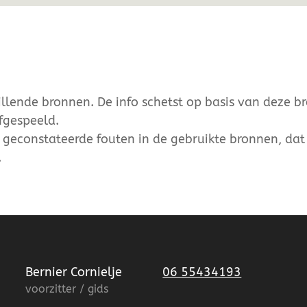
lende bronnen. De info schetst op basis van deze b
fgespeeld.
r geconstateerde fouten in de gebruikte bronnen, dat 
.
Bernier Cornielje
06 55434193
voorzitter / gids