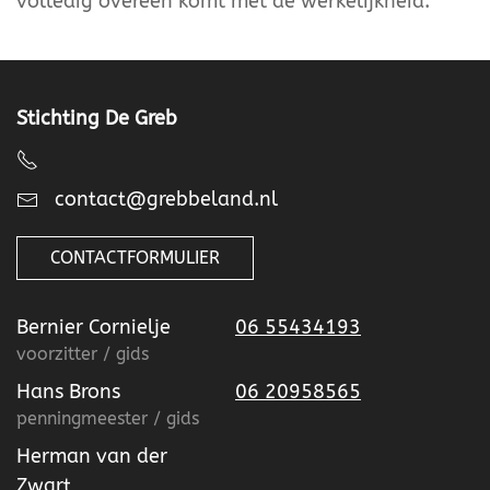
volledig overeen komt met de werkelijkheid.
Stichting De Greb
contact@grebbeland.nl
CONTACTFORMULIER
Bernier Cornielje
06 55434193
voorzitter / gids
Hans Brons
06 20958565
penningmeester / gids
Herman van der
Zwart