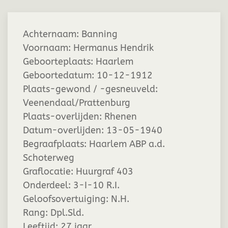
Achternaam:
Banning
Voornaam:
Hermanus Hendrik
Geboorteplaats:
Haarlem
Geboortedatum:
10-12-1912
Plaats-gewond / -gesneuveld:
Veenendaal/Prattenburg
Plaats-overlijden:
Rhenen
Datum-overlijden:
13-05-1940
Begraafplaats:
Haarlem ABP a.d.
Schoterweg
Graflocatie:
Huurgraf 403
Onderdeel:
3-I-10 R.I.
Geloofsovertuiging:
N.H.
Rang:
Dpl.Sld.
Leeftijd:
27 jaar