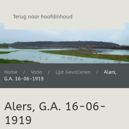
Stichting De Greb
Terug naar hoofdinhoud
Home
Varia
Lijst Gevallenen
Alers,
G.A. 16-06-1919
Alers, G.A. 16-06-
1919