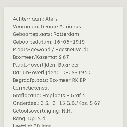
Achternaam:
Alers
Voornaam:
George Adrianus
Geboorteplaats:
Rotterdam
Geboortedatum:
16-06-1919
Plaats-gewond / -gesneuveld:
Boxmeer/Kazemat S 67
Plaats-overlijden:
Boxmeer
Datum-overlijden:
10-05-1940
Begraafplaats:
Boxmeer RK BP
Carmelietenstr.
Graflocatie:
Ereplaats - Graf 4
Onderdeel:
3 S.-2-15 G.B./Kaz. S 67
Geloofsovertuiging:
N.H.
Rang:
Dpl.Sld.
Leeftijd:
20 jaar