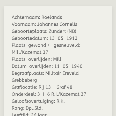
Achternaam:
Roelands
Voornaam:
Johannes Cornelis
Geboorteplaats:
Zundert (NB)
Geboortedatum:
13-05-1913
Plaats-gewond / -gesneuveld:
Mill/Kazemat 37
Plaats-overlijden:
Mill
Datum-overlijden:
11-05-1940
Begraafplaats:
Militair Ereveld
Grebbeberg
Graflocatie:
Rij 13 - Graf 48
Onderdeel:
3-I-6 R.I./Kazemat 37
Geloofsovertuiging:
R.K.
Rang:
Dpl.Sld.
Leeftijd:
26 jaar