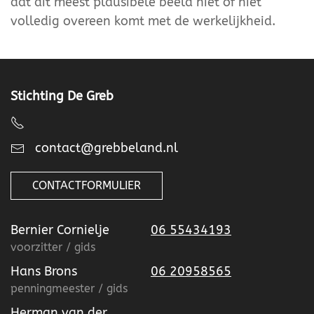
dat dit meest plausibele beeld niet of niet
volledig overeen komt met de werkelijkheid.
Stichting De Greb
contact@grebbeland.nl
CONTACTFORMULIER
Bernier Cornielje
06 55434193
voorzitter / gids
Hans Brons
06 20958565
penningmeester / gids
Herman van der