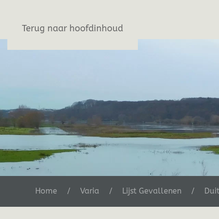
Stichting De Greb
Terug naar hoofdinhoud
Home
Varia
Lijst Gevallenen
Dui