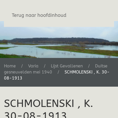
Stichting De Greb
Terug naar hoofdinhoud
Home
Varia
Lijst Gevallenen
Duitse
gesneuvelden mei 1940
SCHMOLENSKI , K. 30-
08-1913
SCHMOLENSKI , K.
30-08-1913