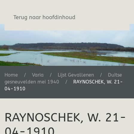
Stichting De Greb
Terug naar hoofdinhoud
Home
Varia
Lijst Gevallenen
Duitse
gesneuvelden mei 1940
RAYNOSCHEK, W. 21-
04-1910
RAYNOSCHEK, W. 21-
04-1910