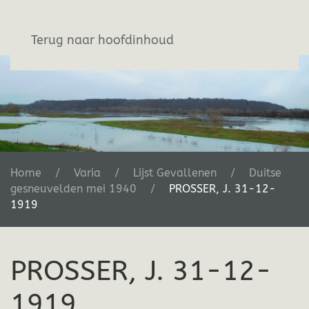
Stichting De Greb
Terug naar hoofdinhoud
Home
Varia
Lijst Gevallenen
Duitse
gesneuvelden mei 1940
PROSSER, J. 31-12-
1919
PROSSER, J. 31-12-
1919