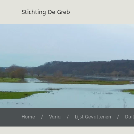
Stichting De Greb
Terug naar hoofdinhoud
Home
Varia
Lijst Gevallenen
Dui