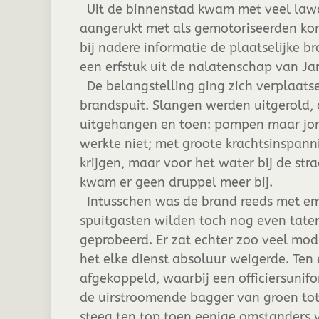
Uit de binnenstad kwam met veel lawaa
aangerukt met als gemotoriseerden kor
bij nadere informatie de plaatselijke br
een erfstuk uit de nalatenschap van Ja
De belangstelling ging zich verplaats
brandspuit. Slangen werden uitgerold,
uitgehangen en toen: pompen maar j
werkte niet; met groote krachtsinspann
krijgen, maar voor het water bij de stra
kwam er geen druppel meer bij.
Intusschen was de brand reeds met em
spuitgasten wilden toch nog even tate
geprobeerd. Er zat echter zoo veel mo
het elke dienst absoluur weigerde. Ten
afgekoppeld, waarbij een officiersunif
de uirstroomende bagger van groen to
steeg ten top toen eenige omstanders 