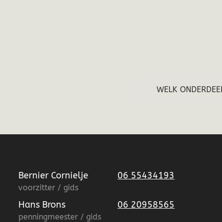
WELK ONDERDEEL
Bernier Cornielje
06 55434193
voorzitter / gids
Hans Brons
06 20958565
penningmeester / gids