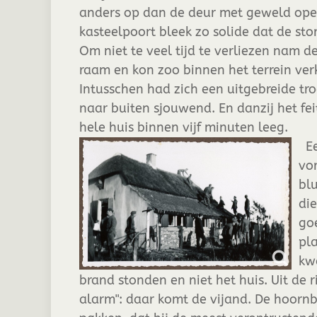
anders op dan de deur met geweld ope
kasteelpoort bleek zo solide dat de st
Om niet te veel tijd te verliezen nam 
raam en kon zoo binnen het terrein ve
Intusschen had zich een uitgebreide tr
naar buiten sjouwend. En danzij het fei
hele huis binnen vijf minuten leeg.
Ee
vo
bl
di
go
pl
kw
brand stonden en niet het huis. Uit de r
alarm": daar komt de vijand. De hoornb