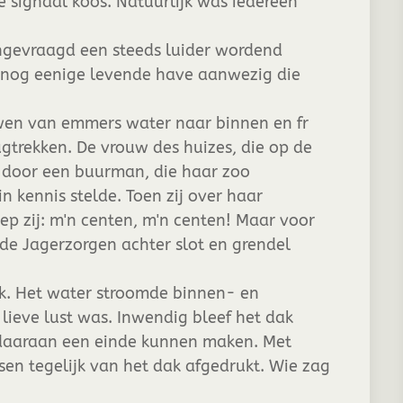
e signaal koos. Natuurlijk was iedereen
ngevraagd een steeds luider wordend
n nog eenige levende have aanwezig die
n van emmers water naar binnen en fr
ugtrekken. De vrouw des huizes, die op de
 door een buurman, die haar zoo
n kennis stelde. Toen zij over haar
ep zij: m'n centen, m'n centen! Maar voor
de Jagerzorgen achter slot en grendel
jk. Het water stroomde binnen- en
lieve lust was. Inwendig bleef het dak
 daaraan een einde kunnen maken. Met
sen tegelijk van het dak afgedrukt. Wie zag