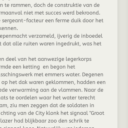
n te rammen, doch de construktie van de
ormaanval niet met succes werd bekroond.
de sergeant-facteur een ferme duik door het
rkennen.
oepenmacht verzameld, ijverig de inboedel
t dat alle ruiten waren ingedrukt, was het
n deel van het aanwezige legerkorps
rmde een ketting en begon het
usschingswerk met emmers water. Degenen
e op het dak waren geklommen, hadden een
ede verwarming aan de vlammen. Naar de
aats te oordelen waar het water terecht
am, ziu men zeggen dat de soldaten in
ichting van de City klonk het signaal "Groot
lazer had blijkbaar zoo den schrik te