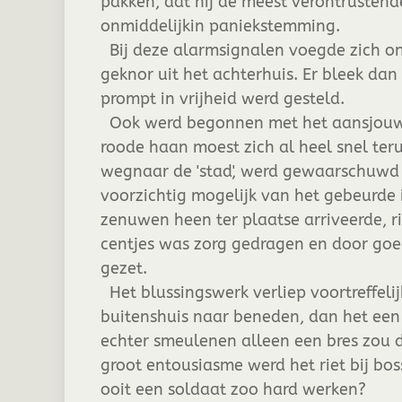
pakken, dat hij de meest verontrustend
onmiddelijkin paniekstemming.
Bij deze alarmsignalen voegde zich o
geknor uit het achterhuis. Er bleek da
prompt in vrijheid werd gesteld.
Ook werd begonnen met het aansjouwe
roode haan moest zich al heel snel ter
wegnaar de 'stad', werd gewaarschuwd
voorzichtig mogelijk van het gebeurde i
zenuwen heen ter plaatse arriveerde, ri
centjes was zorg gedragen en door goe
gezet.
Het blussingswerk verliep voortreffeli
buitenshuis naar beneden, dan het een 
echter smeulenen alleen een bres zou
groot entousiasme werd het riet bij bos
ooit een soldaat zoo hard werken?