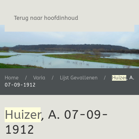
Stichting De Greb
Terug naar hoofdinhoud
Home
Varia
Lijst Gevallenen
Huizer
, A.
07-09-1912
Huizer
, A. 07-09-
1912