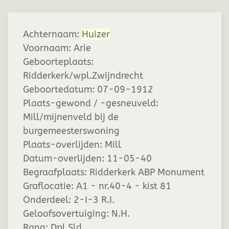
Achternaam:
Huizer
Voornaam:
Arie
Geboorteplaats:
Ridderkerk/wpl.Zwijndrecht
Geboortedatum:
07-09-1912
Plaats-gewond / -gesneuveld:
Mill/mijnenveld bij de
burgemeesterswoning
Plaats-overlijden:
Mill
Datum-overlijden:
11-05-40
Begraafplaats:
Ridderkerk ABP Monument
Graflocatie:
A1 - nr.40-4 - kist 81
Onderdeel:
2-I-3 R.I.
Geloofsovertuiging:
N.H.
Rang:
Dpl.Sld.